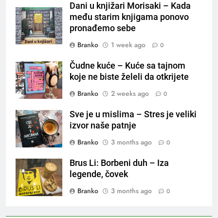
Dani u knjižari Morisaki – Kada
među starim knjigama ponovo
pronađemo sebe
Branko
1 week ago
0
Čudne kuće – Kuće sa tajnom
koje ne biste želeli da otkrijete
Branko
2 weeks ago
0
Sve je u mislima – Stres je veliki
izvor naše patnje
Branko
3 months ago
0
Brus Li: Borbeni duh – Iza
legende, čovek
Branko
3 months ago
0