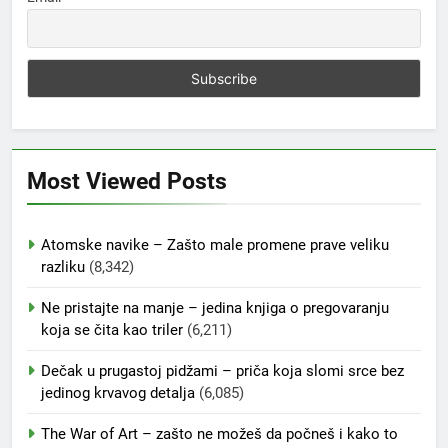
Most Viewed Posts
Atomske navike – Zašto male promene prave veliku
razliku
(8,342)
Ne pristajte na manje – jedina knjiga o pregovaranju
koja se čita kao triler
(6,211)
Dečak u prugastoj pidžami – priča koja slomi srce bez
jedinog krvavog detalja
(6,085)
The War of Art – zašto ne možeš da počneš i kako to