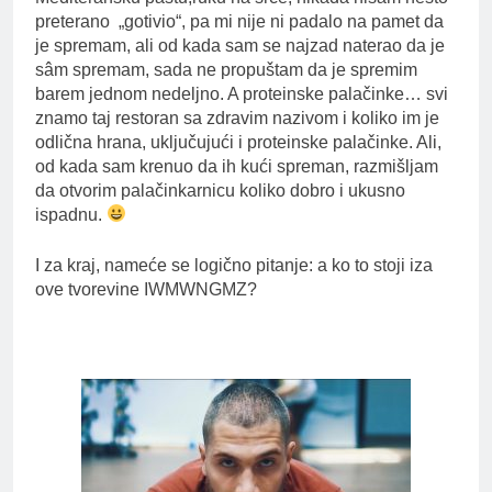
preterano „gotivio“, pa mi nije ni padalo na pamet da
je spremam, ali od kada sam se najzad naterao da je
sâm spremam, sada ne propuštam da je spremim
barem jednom nedeljno. A proteinske palačinke… svi
znamo taj restoran sa zdravim nazivom i koliko im je
odlična hrana, uključujući i proteinske palačinke. Ali,
od kada sam krenuo da ih kući spreman, razmišljam
da otvorim palačinkarnicu koliko dobro i ukusno
ispadnu.
I za kraj, nameće se logično pitanje: a ko to stoji iza
ove tvorevine IWMWNGMZ?