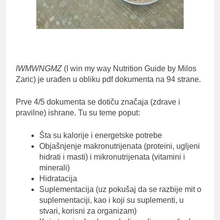
IWMWNGMZ
(I win my way Nutrition Guide by Milos
Zaric) je urađen u obliku pdf dokumenta na 94 strane.
Prve 4/5 dokumenta se dotiču značaja (zdrave i
pravilne) ishrane. Tu su teme poput:
Šta su kalorije i energetske potrebe
Objašnjenje makronutrijenata (proteini, ugljeni
hidrati i masti) i mikronutrijenata (vitamini i
minerali)
Hidratacija
Suplementacija (uz pokušaj da se razbije mit o
suplementaciji, kao i koji su suplementi, u
stvari, korisni za organizam)