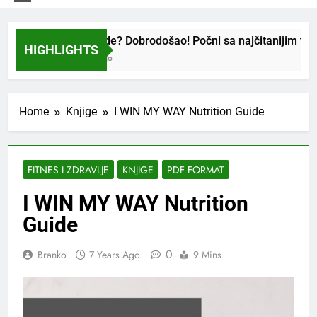
Nov si ovde? Dobrodošao! Počni sa najčitanijim tekstovi
HIGHLIGHTS
4 Months Ago
Home
Knjige
I WIN MY WAY Nutrition Guide
FITNES I ZDRAVLJE
KNJIGE
PDF FORMAT
I WIN MY WAY Nutrition
Guide
0
Branko
7 Years Ago
9 Mins