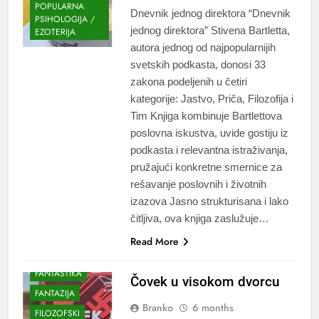
POPULARNA
Dnevnik jednog direktora “Dnevnik
PSIHOLOGIJA /
jednog direktora” Stivena Bartletta,
EZOTERIJA
autora jednog od najpopularnijih
svetskih podkasta, donosi 33
zakona podeljenih u četiri
kategorije: Jastvo, Priča, Filozofija i
Tim Knjiga kombinuje Bartlettova
poslovna iskustva, uvide gostiju iz
podkasta i relevantna istraživanja,
pružajući konkretne smernice za
rešavanje poslovnih i životnih
izazova Jasno strukturisana i lako
čitljiva, ova knjiga zaslužuje…
AKCIJA/TRILER
Read More
AZIJA
DRAMA
FANTASTIKA
Čovek u visokom dvorcu
FANTAZIJA
Branko
6 months
FILOZOFSKI