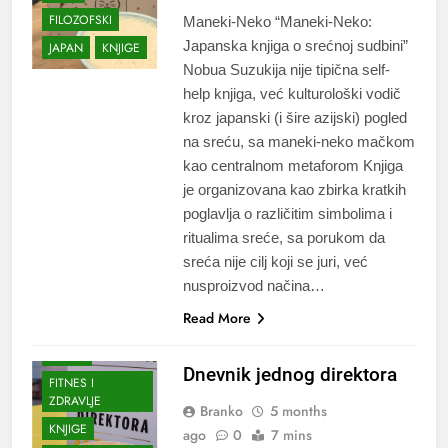
FILOZOFSKI
Maneki-Neko “Maneki-Neko:
Japanska knjiga o srećnoj sudbini”
JAPAN
KNJIGE
Nobua Suzukija nije tipična self-
help knjiga, već kulturološki vodič
kroz japanski (i šire azijski) pogled
na sreću, sa maneki-neko mačkom
kao centralnom metaforom Knjiga
je organizovana kao zbirka kratkih
poglavlja o različitim simbolima i
ritualima sreće, sa porukom da
sreća nije cilj koji se juri, već
nusproizvod načina…
Read More
BIOGRAFIJA
BIZNIS
Dnevnik jednog direktora
FITNES I
ZDRAVLJE
Branko
5 months
KNJIGE
ago
0
7 mins