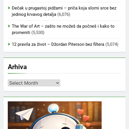
Dečak u prugastoj pidžami – priča koja slomi srce bez
jedinog krvavog detalja
(6,076)
The War of Art – zašto ne možeš da počneš i kako to
promeniti
(5,530)
12 pravila za život – Džordan Piterson bez filtera
(5,074)
Arhiva
Arhiva