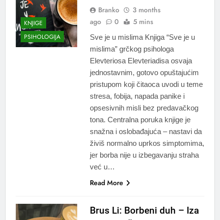
Branko
3 months
ago
0
5 mins
KNJIGE
PSIHOLOGIJA
Sve je u mislima Knjiga “Sve je u
mislima” grčkog psihologa
Elevteriosa Elevteriadisa osvaja
jednostavnim, gotovo opuštajućim
pristupom koji čitaoca uvodi u teme
stresa, fobija, napada panike i
opsesivnih misli bez predavačkog
tona. Centralna poruka knjige je
snažna i oslobađajuća – nastavi da
živiš normalno uprkos simptomima,
jer borba nije u izbegavanju straha
već u…
Read More
Brus Li: Borbeni duh – Iza