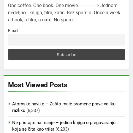
One coffee. One book. One movie. --------------> Jednom
nedeljno - knjiga, film, kafić. Bez spam-a. Once a week -
a book, a film, a café. No spam.
Email
Most Viewed Posts
Atomske navike – Zašto male promene prave veliku
razliku
(8,337)
Ne pristajte na manje – jedina knjiga o pregovaranju
koja se čita kao triler
(6,203)