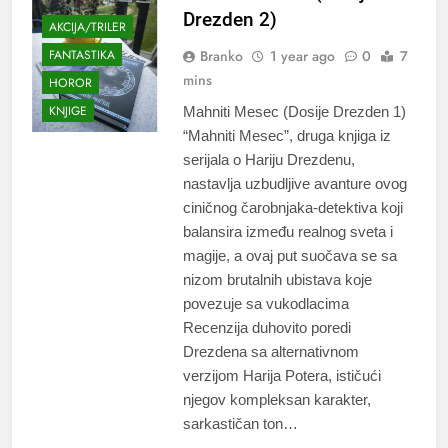
Drezden 2)
AKCIJA/TRILER
Branko
1 year ago
0
7
FANTASTIKA
mins
HOROR
KNJIGE
Mahniti Mesec (Dosije Drezden 1)
“Mahniti Mesec”, druga knjiga iz
serijala o Hariju Drezdenu,
nastavlja uzbudljive avanture ovog
ciničnog čarobnjaka-detektiva koji
balansira između realnog sveta i
magije, a ovaj put suočava se sa
nizom brutalnih ubistava koje
povezuje sa vukodlacima
Recenzija duhovito poredi
Drezdena sa alternativnom
verzijom Harija Potera, ističući
njegov kompleksan karakter,
sarkastičan ton…