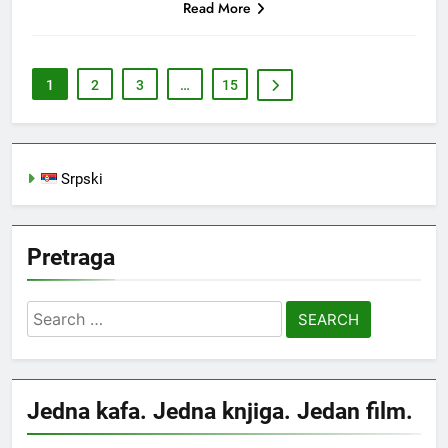
Read More
1
2
3
…
15
Srpski
Pretraga
Search
for:
Jedna kafa. Jedna knjiga. Jedan film.