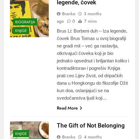
legende, čovek
Branko
3 months
ago
0
7 mins
BIOGRAFIJA
KNJIGE
Brus Li: Borbeni duh – Iza legende,
čovek Brus Tomas u ovoj biografiji
ne gradi mit – već ga rastavlja,
otkrivajući čoveka koji je bio
jednako opsednut i briljantan koliko i
kontradiktorан i pogrešiv Knjiga
prati ceo Lijev život, od dripačkih
dana u Hongkongu do filozofije Džit
kun doa, oslanjajući se na
svedočanstva ljudi koji…
Read More
The Gift of Not Belonging
KNJIGE
Branko
4 months