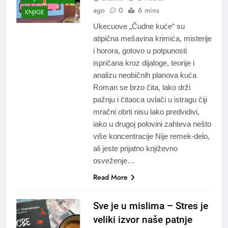
ago
0
6 mins
KNJIGE
Ukecuove „Čudne kuće“ su
atipična mešavina krimića, misterije
i horora, gotovo u potpunosti
ispričana kroz dijaloge, teorije i
analizu neobičnih planova kuća
Roman se brzo čita, lako drži
pažnju i čitaoca uvlači u istragu čiji
mračni obrti nisu lako predvidivi,
iako u drugoj polovini zahteva nešto
više koncentracije Nije remek-delo,
ali jeste prijatno književno
osveženje…
Read More
Sve je u mislima – Stres je
veliki izvor naše patnje