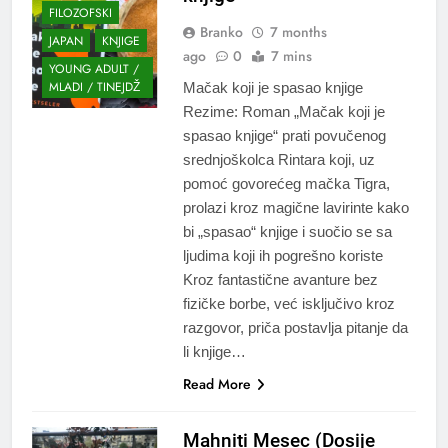
FILOZOFSKI
Branko
7 months
JAPAN
KNJIGE
ago
0
7 mins
YOUNG ADULT /
MLADI / TINEJDŽ
Mačak koji je spasao knjige
Rezime: Roman „Mačak koji je
spasao knjige“ prati povučenog
srednjoškolca Rintara koji, uz
pomoć govorećeg mačka Tigra,
prolazi kroz magične lavirinte kako
bi „spasao“ knjige i suočio se sa
ljudima koji ih pogrešno koriste
Kroz fantastične avanture bez
fizičke borbe, već isključivo kroz
razgovor, priča postavlja pitanje da
li knjige…
Read More
Mahniti Mesec (Dosije