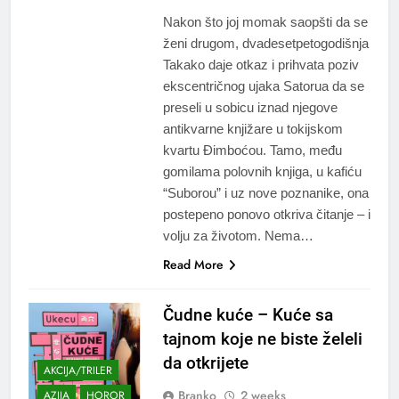
Nakon što joj momak saopšti da se
ženi drugom, dvadesetpetogodišnja
Takako daje otkaz i prihvata poziv
ekscentričnog ujaka Satorua da se
preseli u sobicu iznad njegove
antikvarne knjižare u tokijskom
kvartu Đimboćou. Tamo, među
gomilama polovnih knjiga, u kafiću
“Suborou” i uz nove poznanike, ona
postepeno ponovo otkriva čitanje – i
volju za životom. Nema…
Read More
Čudne kuće – Kuće sa
tajnom koje ne biste želeli
da otkrijete
AKCIJA/TRILER
Branko
2 weeks
AZIJA
HOROR