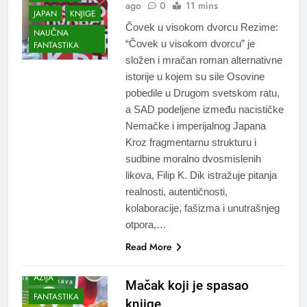
ago
0
11 mins
JAPAN
KNJIGE
Čovek u visokom dvorcu Rezime:
NAUČNA
“Čovek u visokom dvorcu” je
FANTASTIKA
složen i mračan roman alternativne
istorije u kojem su sile Osovine
pobedile u Drugom svetskom ratu,
a SAD podeljene između nacističke
Nemačke i imperijalnog Japana
Kroz fragmentarnu strukturu i
sudbine moralno dvosmislenih
likova, Filip K. Dik istražuje pitanja
realnosti, autentičnosti,
kolaboracije, fašizma i unutrašnjeg
otpora,…
Read More
AZIJA
Mačak koji je spasao
FANTASTIKA
knjige