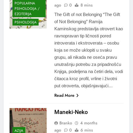
POPULARNA
ago
0
8 mins
PSIHOLOGIJA /
EZOTERIJA
The Gift of not Belonging “The Gift
of Not Belonging” Ramija
PSIHOLOGIJA
Kaminskog predstavlja otrovert kao
ravnopravan tip ličnosti pored
introverata i ekstroverata – osobu
koja se može uklopiti u svaku
grupu, ali nikada ne oseća pravu
unutrašnju potrebu za pripadnošću
Knjiga, podeljena na četiri dela, vodi
čitaoca kroz profil, vrline i životni
put otroverta, objašnjavajući…
Read More
Maneki-Neko
Branko
4 months
ago
0
6 mins
AZIJA