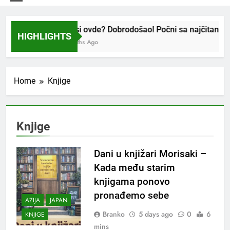
Nov si ovde? Dobrodošao! Počni sa najčitanijim t
HIGHLIGHTS
4 Months Ago
Home
Knjige
Knjige
Dani u knjižari Morisaki –
Kada među starim
knjigama ponovo
pronađemo sebe
AZIJA
JAPAN
Branko
5 days ago
0
6
KNJIGE
mins