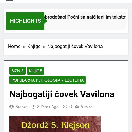
Nov si ovde? Dobrodošao! Počni sa najčitanijim tekstovima!
HIGHLIGHTS
4 Months Ago
Home
Knjige
Najbogatiji čovek Vavilona
BIZNIS
KNJIGE
POPULARNA PSIHOLOGIJA / EZOTERIJA
Najbogatiji čovek Vavilona
0
Branko
8 Years Ago
5 Mins