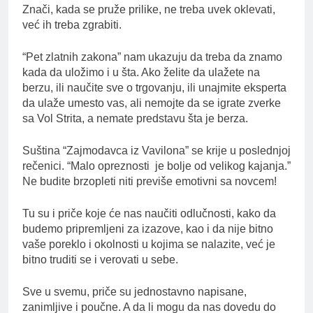
Znači, kada se pruže prilike, ne treba uvek oklevati,
već ih treba zgrabiti.
“Pet zlatnih zakona” nam ukazuju da treba da znamo
kada da uložimo i u šta. Ako želite da ulažete na
berzu, ili naučite sve o trgovanju, ili unajmite eksperta
da ulaže umesto vas, ali nemojte da se igrate zverke
sa Vol Strita, a nemate predstavu šta je berza.
Suština “Zajmodavca iz Vavilona” se krije u poslednjoj
rečenici. “Malo opreznosti je bolje od velikog kajanja.”
Ne budite brzopleti niti previše emotivni sa novcem!
Tu su i priče koje će nas naučiti odlučnosti, kako da
budemo pripremljeni za izazove, kao i da nije bitno
vaše poreklo i okolnosti u kojima se nalazite, već je
bitno truditi se i verovati u sebe.
Sve u svemu, priče su jednostavno napisane,
zanimljive i poučne. A da li mogu da nas dovedu do