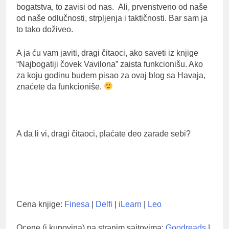
bogatstva, to zavisi od nas. Ali, prvenstveno od naše
od naše odlučnosti, strpljenja i taktičnosti. Bar sam ja
to tako doživeo.
A ja ću vam javiti, dragi čitaoci, ako saveti iz knjige
“Najbogatiji čovek Vavilona” zaista funkcionišu. Ako
za koju godinu budem pisao za ovaj blog sa Havaja,
znaćete da funkcioniše.
A da li vi, dragi čitaoci, plaćate deo zarade sebi?
Cena knjige:
Finesa
|
Delfi
|
iLearn
|
Leo
Ocene (i kupovina) na stranim sajtovima:
Goodreads
|