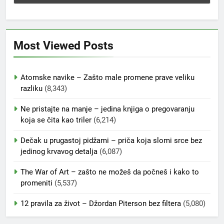
Most Viewed Posts
Atomske navike – Zašto male promene prave veliku
razliku
(8,343)
Ne pristajte na manje – jedina knjiga o pregovaranju
koja se čita kao triler
(6,214)
Dečak u prugastoj pidžami – priča koja slomi srce bez
jedinog krvavog detalja
(6,087)
The War of Art – zašto ne možeš da počneš i kako to
promeniti
(5,537)
12 pravila za život – Džordan Piterson bez filtera
(5,080)