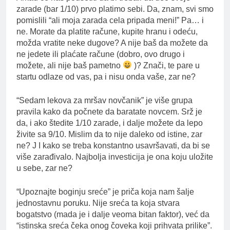
zarade (bar 1/10) prvo platimo sebi. Da, znam, svi smo
pomislili “ali moja zarada cela pripada meni!” Pa… i
ne. Morate da platite račune, kupite hranu i odeću,
možda vratite neke dugove? A nije baš da možete da
ne jedete ili plaćate račune (dobro, ovo drugo i
možete, ali nije baš pametno
)? Znači, te pare u
startu odlaze od vas, pa i nisu onda vaše, zar ne?
“Sedam lekova za mršav novčanik” je više grupa
pravila kako da počnete da baratate novcem. Srž je
da, i ako štedite 1/10 zarade, i dalje možete da lepo
živite sa 9/10. Mislim da to nije daleko od istine, zar
ne? J I kako se treba konstantno usavršavati, da bi se
više zarađivalo. Najbolja investicija je ona koju uložite
u sebe, zar ne?
“Upoznajte boginju sreće” je priča koja nam šalje
jednostavnu poruku. Nije sreća ta koja stvara
bogatstvo (mada je i dalje veoma bitan faktor), već da
“istinska sreća čeka onog čoveka koji prihvata prilike”.