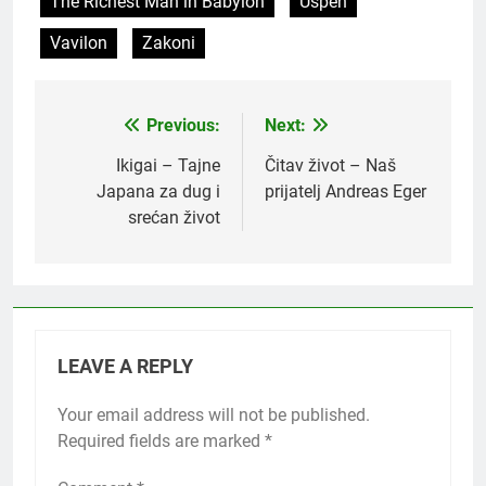
The Richest Man in Babylon
Uspeh
Vavilon
Zakoni
Previous:
Next:
Post
navigation
Ikigai – Tajne
Čitav život – Naš
Japana za dug i
prijatelj Andreas Eger
srećan život
LEAVE A REPLY
Your email address will not be published.
Required fields are marked
*