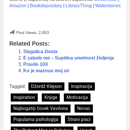
Amazon
|
Bookdepository
|
LibraryThing
|
Waterstones
Post Views:
2,853
Related Posts:
Slagalica života
E zabole me – Suptilna umetnost življenja
Pravilo 10X
Ko je maznuo moj sir
Tagged:
Džordž Klejson
Inspiracija
Inspiration
Knjige
Motivacija
Najbogatiji čovek Vavilona
Novac
Popularna psihologija
Strani pisci