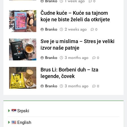
Branko
1 week ago
0
Čudne kuće – Kuće sa tajnom
koje ne biste želeli da otkrijete
Branko
2 weeks ago
0
Sve je u mislima – Stres je veliki
izvor naše patnje
Branko
3 months ago
0
Brus Li: Borbeni duh – Iza
legende, čovek
Branko
3 months ago
0
Srpski
English