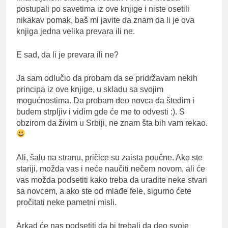
postupali po savetima iz ove knjige i niste osetili
nikakav pomak, baš mi javite da znam da li je ova
knjiga jedna velika prevara ili ne.
E sad, da li je prevara ili ne?
Ja sam odlučio da probam da se pridržavam nekih
principa iz ove knjige, u skladu sa svojim
mogućnostima. Da probam deo novca da štedim i
budem strpljiv i vidim gde će me to odvesti :). S
obzirom da živim u Srbiji, ne znam šta bih vam rekao.
Ali, šalu na stranu, pričice su zaista poučne. Ako ste
stariji, možda vas i neće naučiti nečem novom, ali će
vas možda podsetiti kako treba da uradite neke stvari
sa novcem, a ako ste od mlađe fele, sigurno ćete
pročitati neke pametni misli.
Arkad će nas podsetiti da bi trebali da deo svoje