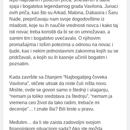
sjaja i bogatstva legendarnog grada Vavilona. Junaci
ovih priča, kao što su Arkad, Matona, Dabasira i Šaru
Nade, prepričavaju nam svoje dogodovštine iz
mladosti, koje su ih naučile vrednosti novca i kako taj
isti novac treba koristiti da bi se on umnožavao, a
samim tim i bogatstvo uvećavalo. O njihovim
promašajima i lošim potezima u odnosu na novac i
ljude, kao i nekim jednostavnim zakonima kojih su se
pridržavali, a kojih su ih kasnije učinili bogatim i
poznatim.
Kada završite sa čitanjem “Najbogatijeg čoveka
Vavilona”, stičete utisak da niste čuli ništa novo.
Mislite, ovde se govori samo o štednji i ulaganju,
“nemam ja toliko sredstava za štednju”, “nemam ja
vremena ceo život da tako radim, trebaće mi
decenije”… I znate šta? Bili biste u pravu.
Međutim… da li ste zaista zadovoljni svojom
finansijskom situacijom sada? Ako ste možda