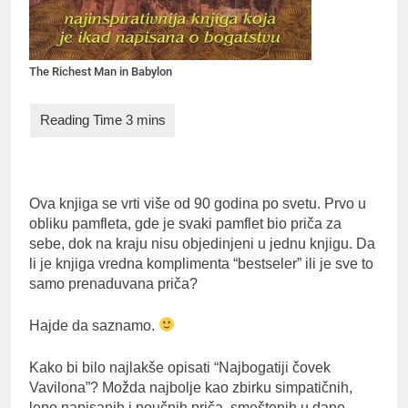
The Richest Man in Babylon
Ova knjiga se vrti više od 90 godina po svetu. Prvo u
obliku pamfleta, gde je svaki pamflet bio priča za
sebe, dok na kraju nisu objedinjeni u jednu knjigu. Da
li je knjiga vredna komplimenta “bestseler” ili je sve to
samo prenaduvana priča?
Hajde da saznamo.
Kako bi bilo najlakše opisati “Najbogatiji čovek
Vavilona”? Možda najbolje kao zbirku simpatičnih,
lepo napisanih i poučnih priča, smeštenih u dane